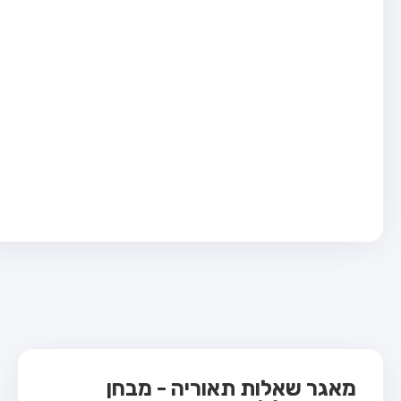
בחן טרקטור (1)
בחן רכב משא קל (C1)
בחן רכב משא כבד (C)
בחן רכב ציבורי (D)
בחן אופניים חשמליים (A3)
ס תאוריה
 תאוריה
ות
 קשר
מאגר שאלות תאוריה - מבחן