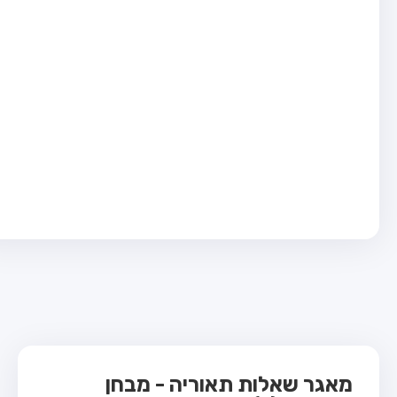
בחן טרקטור (1)
בחן רכב משא קל (C1)
בחן רכב משא כבד (C)
בחן רכב ציבורי (D)
בחן אופניים חשמליים (A3)
ס תאוריה
 תאוריה
ות
 קשר
מאגר שאלות תאוריה - מבחן