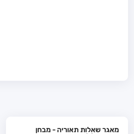
בחן טרקטור (1)
בחן רכב משא קל (C1)
בחן רכב משא כבד (C)
בחן רכב ציבורי (D)
בחן אופניים חשמליים (A3)
ס תאוריה
 תאוריה
ות
 קשר
מאגר שאלות תאוריה - מבחן