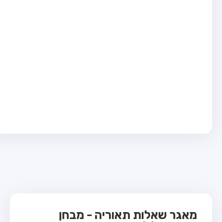
בחן טרקטור (1)
בחן רכב משא קל (C1)
בחן רכב משא כבד (C)
בחן רכב ציבורי (D)
בחן אופניים חשמליים (A3)
ס תאוריה
 תאוריה
ות
 קשר
מאגר שאלות תאוריה - מבחן