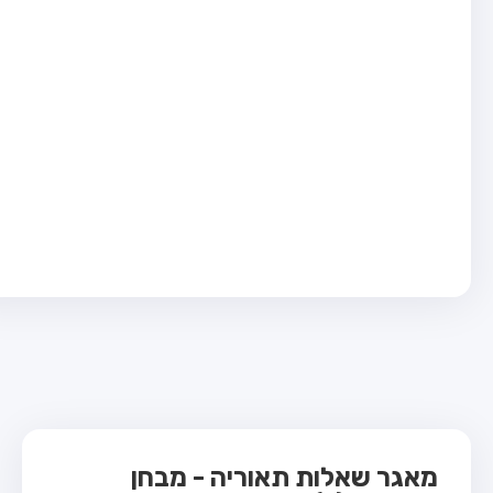
בחן טרקטור (1)
בחן רכב משא קל (C1)
בחן רכב משא כבד (C)
בחן רכב ציבורי (D)
בחן אופניים חשמליים (A3)
ס תאוריה
 תאוריה
ות
 קשר
מאגר שאלות תאוריה - מבחן