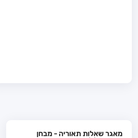
בחן טרקטור (1)
בחן רכב משא קל (C1)
בחן רכב משא כבד (C)
בחן רכב ציבורי (D)
בחן אופניים חשמליים (A3)
ס תאוריה
 תאוריה
ות
 קשר
מאגר שאלות תאוריה - מבחן