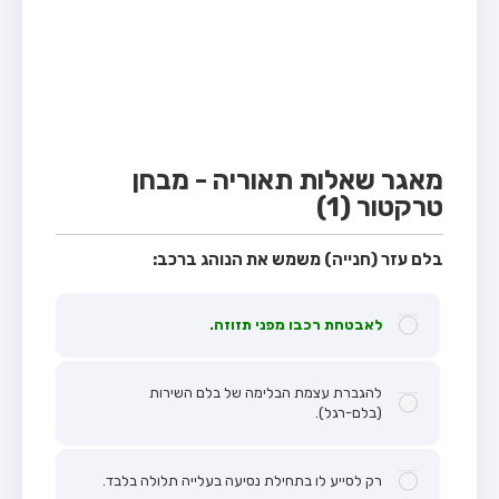
מבחן טרקטור (1)
מבחן רכב משא קל (C1)
מבחן רכב משא כבד (C)
מבחן רכב ציבורי (D)
מבחן אופניים חשמליים (A3)
מאגר שאלות תאוריה - מבחן
טרקטור (1)
קורס תאוריה
ספר תאוריה
בלם עזר (חנייה) משמש את הנוהג ברכב:
אודות
לאבטחת רכבו מפני תזוזה.
צור קשר
להגברת עצמת הבלימה של בלם השירות
(בלם-רגל).
רק לסייע לו בתחילת נסיעה בעלייה תלולה בלבד.