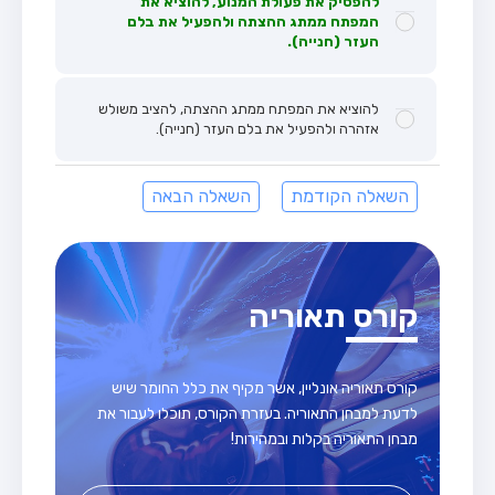
להפסיק את פעולת המנוע, להוציא את
המפתח ממתג ההצתה ולהפעיל את בלם
העזר (חנייה).
להוציא את המפתח ממתג ההצתה, להציב משולש
אזהרה ולהפעיל את בלם העזר (חנייה).
השאלה הקודמת
השאלה הבאה
קורס תאוריה
קורס תאוריה אונליין, אשר מקיף את כלל החומר שיש
לדעת למבחן התאוריה. בעזרת הקורס, תוכלו לעבור את
מבחן התאוריה בקלות ובמהירות!