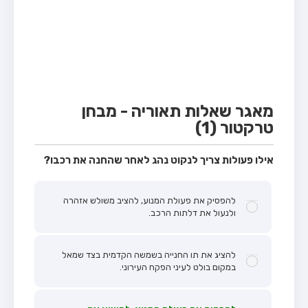
מבחן טרקטור (1)
מבחן רכב משא קל (C1)
מבחן רכב משא כבד (C)
מבחן רכב ציבורי (D)
מבחן אופניים חשמליים (A3)
מאגר שאלות תאוריה - מבחן
טרקטור (1)
קורס תאוריה
ספר תאוריה
אילו פעולות צריך לנקוט נהג לאחר שהחנה את רכבו?
אודות
להפסיק את פעולת המנוע, להציב משולש אזהרה
צור קשר
ולנעול את דלתות הרכב.
להציג את תו החנייה בשמשה הקדמית בצד שמאל
במקום בולט לעיני הפקח העירוני.