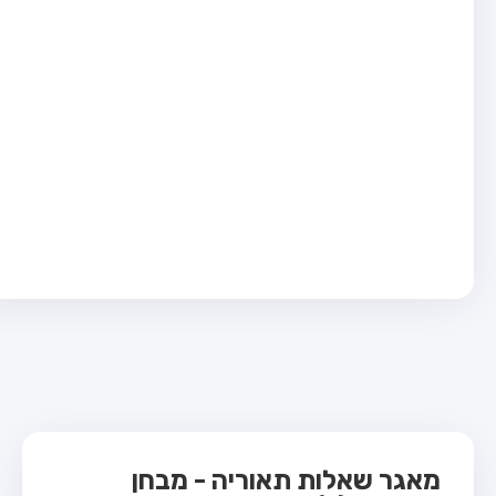
בחן טרקטור (1)
בחן רכב משא קל (C1)
בחן רכב משא כבד (C)
בחן רכב ציבורי (D)
בחן אופניים חשמליים (A3)
ס תאוריה
 תאוריה
ות
 קשר
מאגר שאלות תאוריה - מבחן