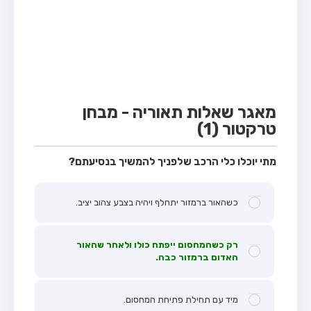
מבחן טרקטור (1)
מבחן רכב משא קל (C1)
מבחן רכב משא כבד (C)
מבחן רכב ציבורי (D)
מבחן אופניים חשמליים (A3)
מאגר שאלות תאוריה - מבחן
טרקטור (1)
קורס תאוריה
ספר תאוריה
מתי יוכלו כלי הרכב שלפניך להמשיך בנסיעתם?
אודות
כשהאור ברמזור יתחלף ויהיה בצבע צהוב יציב.
צור קשר
רק כשהמחסום ייפתח כולו ולאחר שהאור
האדום ברמזור כבה.
מיד עם תחילת פתיחת המחסום.