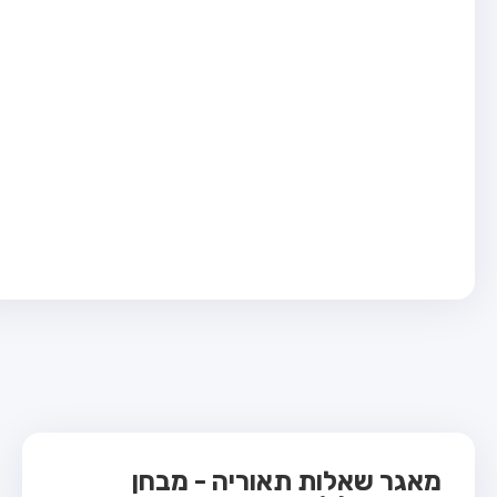
בחן טרקטור (1)
בחן רכב משא קל (C1)
בחן רכב משא כבד (C)
בחן רכב ציבורי (D)
בחן אופניים חשמליים (A3)
ס תאוריה
 תאוריה
ות
 קשר
מאגר שאלות תאוריה - מבחן