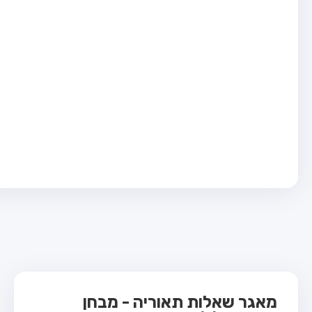
בחן טרקטור (1)
בחן רכב משא קל (C1)
בחן רכב משא כבד (C)
בחן רכב ציבורי (D)
בחן אופניים חשמליים (A3)
ס תאוריה
 תאוריה
ות
 קשר
מאגר שאלות תאוריה - מבחן