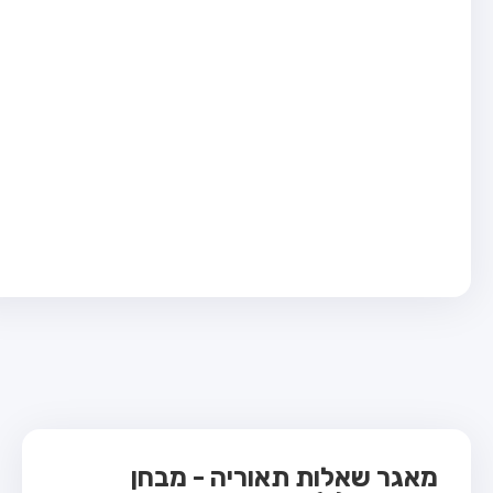
בחן טרקטור (1)
בחן רכב משא קל (C1)
בחן רכב משא כבד (C)
בחן רכב ציבורי (D)
בחן אופניים חשמליים (A3)
ס תאוריה
 תאוריה
ות
 קשר
מאגר שאלות תאוריה - מבחן