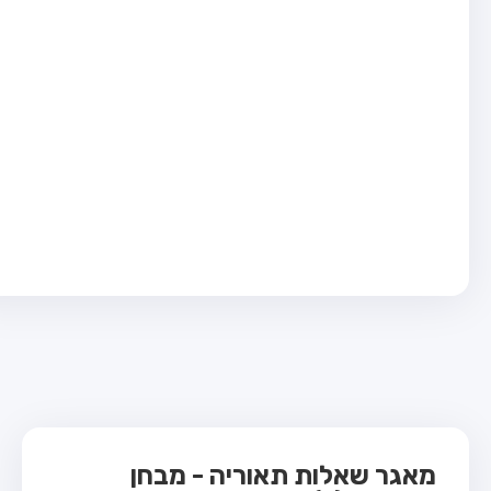
בחן טרקטור (1)
בחן רכב משא קל (C1)
בחן רכב משא כבד (C)
בחן רכב ציבורי (D)
בחן אופניים חשמליים (A3)
ס תאוריה
 תאוריה
ות
 קשר
מאגר שאלות תאוריה - מבחן