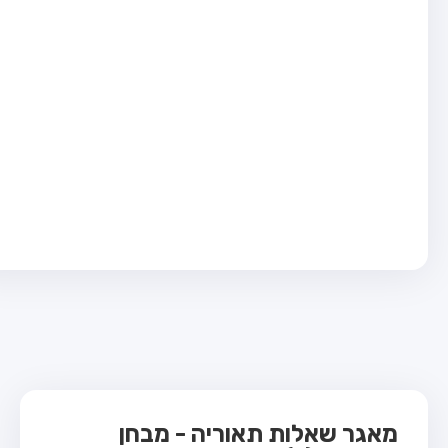
בחן טרקטור (1)
בחן רכב משא קל (C1)
בחן רכב משא כבד (C)
בחן רכב ציבורי (D)
בחן אופניים חשמליים (A3)
ס תאוריה
 תאוריה
ות
 קשר
מאגר שאלות תאוריה - מבחן