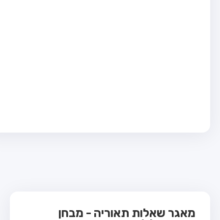
בחן טרקטור (1)
בחן רכב משא קל (C1)
בחן רכב משא כבד (C)
בחן רכב ציבורי (D)
בחן אופניים חשמליים (A3)
ס תאוריה
 תאוריה
ות
 קשר
מאגר שאלות תאוריה - מבחן