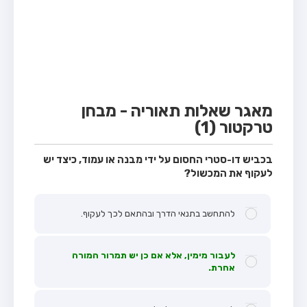
מבחן טרקטור (1)
מבחן רכב משא קל (C1)
מבחן רכב משא כבד (C)
מבחן רכב ציבורי (D)
מבחן אופניים חשמליים (A3)
מאגר שאלות תאוריה - מבחן
טרקטור (1)
קורס תאוריה
ספר תאוריה
בכביש דו-סטרי החסום על ידי מבנה או עמוד, כיצד יש
לעקוף את המכשול?
אודות
צור קשר
להתחשב בתנאי הדרך ובהתאם לכך לעקוף.
לעבור מימין, אלא אם כן יש תמרור המורה
אחרת.