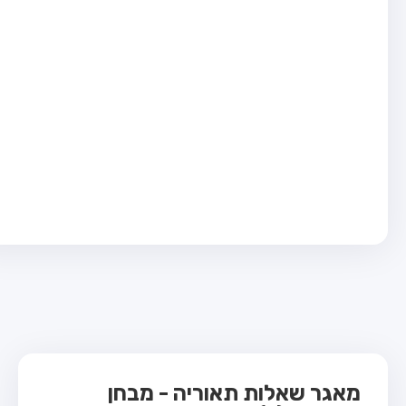
בחן טרקטור (1)
בחן רכב משא קל (C1)
בחן רכב משא כבד (C)
בחן רכב ציבורי (D)
בחן אופניים חשמליים (A3)
ס תאוריה
 תאוריה
ות
 קשר
מאגר שאלות תאוריה - מבחן