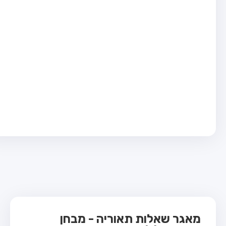
בחן טרקטור (1)
בחן רכב משא קל (C1)
בחן רכב משא כבד (C)
בחן רכב ציבורי (D)
בחן אופניים חשמליים (A3)
ס תאוריה
 תאוריה
ות
 קשר
מאגר שאלות תאוריה - מבחן