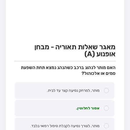
מבחן טרקטור (1)
מבחן רכב משא קל (C1)
מבחן רכב משא כבד (C)
מבחן רכב ציבורי (D)
מבחן אופניים חשמליים (A3)
מאגר שאלות תאוריה - מבחן
אופנוע (A)
קורס תאוריה
ספר תאוריה
האם מותר לנהוג ברכב כשהנהג נמצא תחת השפעת
סמים או אלכוהול?
אודות
צור קשר
מותר, למרחק נסיעה קצר עד לבית.
אסור לחלוטין.
מותר, לצורך נסיעה לקבלת טיפול רפואי בלבד.