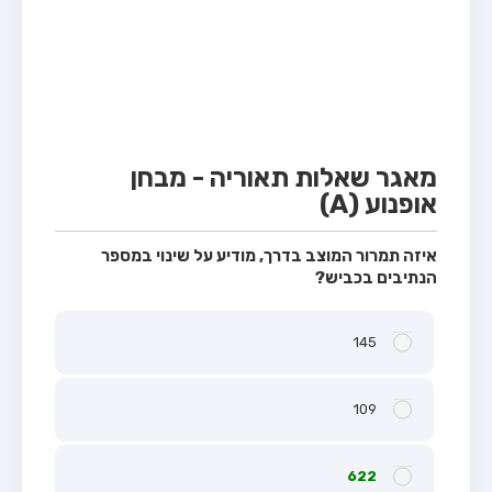
מבחן טרקטור (1)
מבחן רכב משא קל (C1)
מבחן רכב משא כבד (C)
מבחן רכב ציבורי (D)
מבחן אופניים חשמליים (A3)
מאגר שאלות תאוריה - מבחן
אופנוע (A)
קורס תאוריה
ספר תאוריה
איזה תמרור המוצב בדרך, מודיע על שינוי במספר
הנתיבים בכביש?
אודות
צור קשר
145
109
622