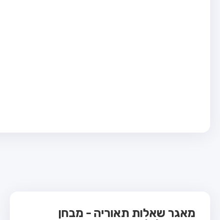
בחן טרקטור (1)
בחן רכב משא קל (C1)
בחן רכב משא כבד (C)
בחן רכב ציבורי (D)
בחן אופניים חשמליים (A3)
ס תאוריה
 תאוריה
ות
 קשר
מאגר שאלות תאוריה - מבחן