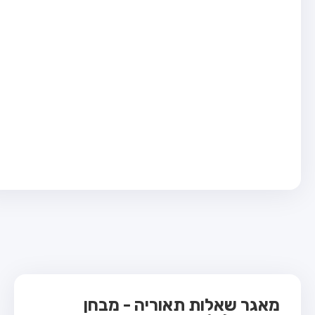
בחן טרקטור (1)
בחן רכב משא קל (C1)
בחן רכב משא כבד (C)
בחן רכב ציבורי (D)
בחן אופניים חשמליים (A3)
ס תאוריה
 תאוריה
ות
 קשר
מאגר שאלות תאוריה - מבחן