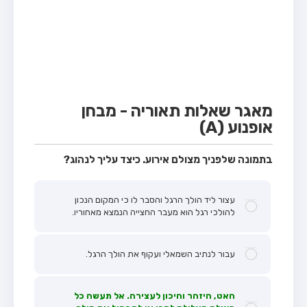
מבחן טרקטור (1)
מבחן רכב משא קל (C1)
מבחן רכב משא כבד (C)
מבחן רכב ציבורי (D)
מבחן אופניים חשמליים (A3)
מאגר שאלות תאוריה - מבחן
אופנוע (A)
קורס תאוריה
ספר תאוריה
בתמונה שלפניך מצולם אירוע. כיצד עליך לנהוג?
אודות
עצור ליד הולך הרגל והסבר לו כי המקום הנכון
צור קשר
להולכי רגל הוא מעבר החצייה הנמצא מאחוריו.
עבור לנתיב השמאלי ועקוף את הולך הרגל.
האט, היזהר והיכון לעצירה. אל תעשה כל