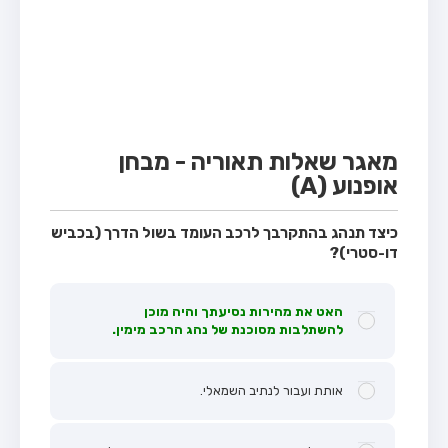
מבחן טרקטור (1)
מבחן רכב משא קל (C1)
מבחן רכב משא כבד (C)
מבחן רכב ציבורי (D)
מבחן אופניים חשמליים (A3)
מאגר שאלות תאוריה - מבחן
אופנוע (A)
קורס תאוריה
ספר תאוריה
כיצד תנהג בהתקרבך לרכב העומד בשול הדרך (בכביש
דו-סטרי)?
אודות
צור קשר
האט את מהירות נסיעתך והיה מוכן
להשתלבות מסוכנת של נהג הרכב מימין.
אותת ועבור לנתיב השמאלי.