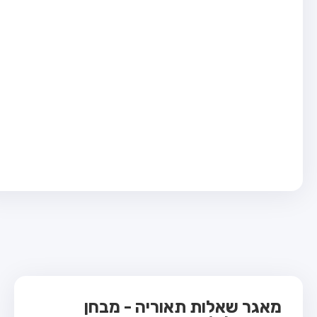
בחן טרקטור (1)
בחן רכב משא קל (C1)
בחן רכב משא כבד (C)
בחן רכב ציבורי (D)
בחן אופניים חשמליים (A3)
ס תאוריה
 תאוריה
ות
 קשר
מאגר שאלות תאוריה - מבחן