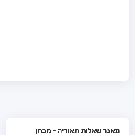
בחן טרקטור (1)
בחן רכב משא קל (C1)
בחן רכב משא כבד (C)
בחן רכב ציבורי (D)
בחן אופניים חשמליים (A3)
ס תאוריה
 תאוריה
ות
 קשר
מאגר שאלות תאוריה - מבחן