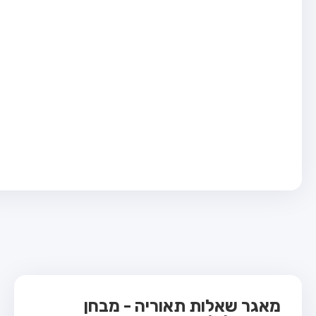
בחן טרקטור (1)
בחן רכב משא קל (C1)
בחן רכב משא כבד (C)
בחן רכב ציבורי (D)
בחן אופניים חשמליים (A3)
ס תאוריה
 תאוריה
ות
 קשר
מאגר שאלות תאוריה - מבחן