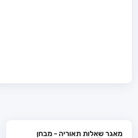
בחן טרקטור (1)
בחן רכב משא קל (C1)
בחן רכב משא כבד (C)
בחן רכב ציבורי (D)
בחן אופניים חשמליים (A3)
ס תאוריה
 תאוריה
ות
 קשר
מאגר שאלות תאוריה - מבחן