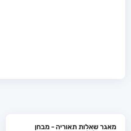
בחן טרקטור (1)
בחן רכב משא קל (C1)
בחן רכב משא כבד (C)
בחן רכב ציבורי (D)
בחן אופניים חשמליים (A3)
ס תאוריה
 תאוריה
ות
 קשר
מאגר שאלות תאוריה - מבחן