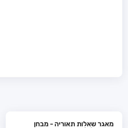
בחן טרקטור (1)
בחן רכב משא קל (C1)
בחן רכב משא כבד (C)
בחן רכב ציבורי (D)
בחן אופניים חשמליים (A3)
ס תאוריה
 תאוריה
ות
 קשר
מאגר שאלות תאוריה - מבחן