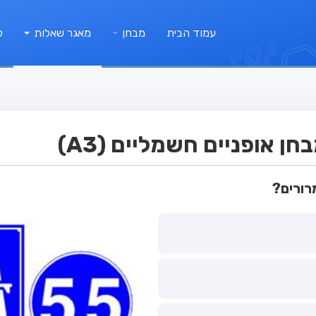
עמוד הבית
מבחן
מאגר שאלות
ק
 אופניים חשמליים (A3)
רורים?