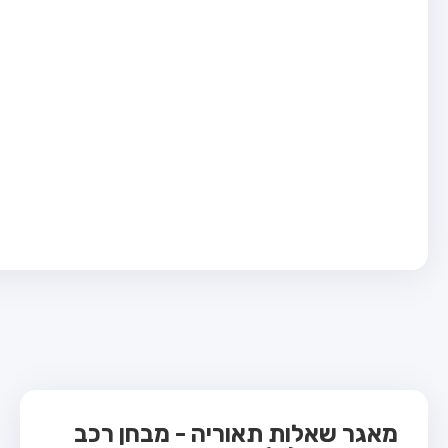
בחן טרקטור (1)
בחן רכב משא קל (C1)
בחן רכב משא כבד (C)
בחן רכב ציבורי (D)
בחן אופניים חשמליים (A3)
ס תאוריה
 תאוריה
ות
 קשר
מאגר שאלות תאוריה - מבחן רכב