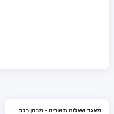
בחן טרקטור (1)
בחן רכב משא קל (C1)
בחן רכב משא כבד (C)
בחן רכב ציבורי (D)
בחן אופניים חשמליים (A3)
ס תאוריה
 תאוריה
ות
 קשר
מאגר שאלות תאוריה - מבחן רכב