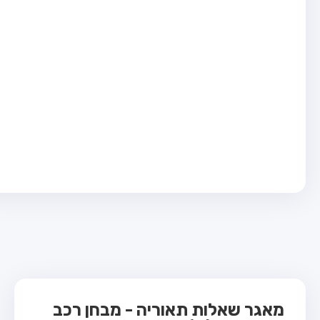
בחן טרקטור (1)
בחן רכב משא קל (C1)
בחן רכב משא כבד (C)
בחן רכב ציבורי (D)
בחן אופניים חשמליים (A3)
ס תאוריה
 תאוריה
ות
 קשר
מאגר שאלות תאוריה - מבחן רכב