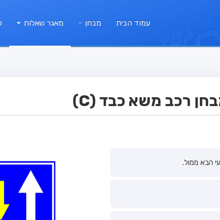
עמוד הבית
מבחן
מאגר שאלות
ק
ן רכב משא כבד (C)
י הבא ממול.