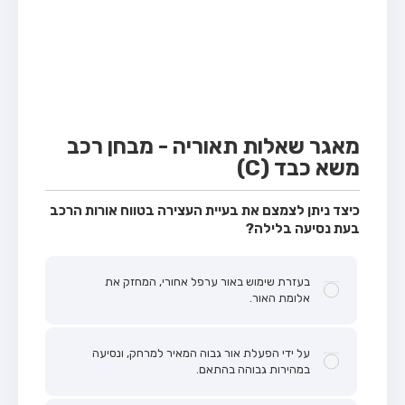
מבחן טרקטור (1)
מבחן רכב משא קל (C1)
מבחן רכב משא כבד (C)
מבחן רכב ציבורי (D)
מבחן אופניים חשמליים (A3)
מאגר שאלות תאוריה - מבחן רכב
משא כבד (C)
קורס תאוריה
ספר תאוריה
כיצד ניתן לצמצם את בעיית העצירה בטווח אורות הרכב
בעת נסיעה בלילה?
אודות
צור קשר
בעזרת שימוש באור ערפל אחורי, המחזק את
אלומת האור.
על ידי הפעלת אור גבוה המאיר למרחק, ונסיעה
במהירות גבוהה בהתאם.