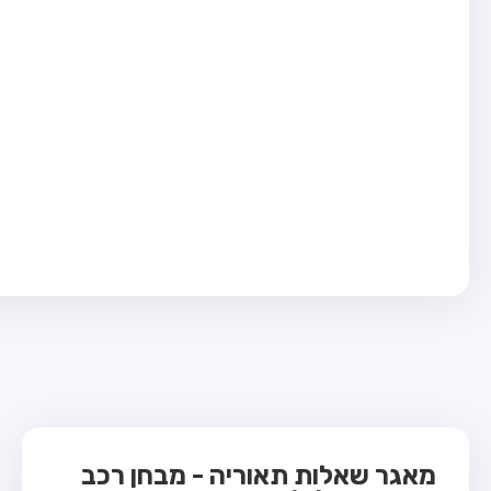
בחן טרקטור (1)
בחן רכב משא קל (C1)
בחן רכב משא כבד (C)
בחן רכב ציבורי (D)
בחן אופניים חשמליים (A3)
ס תאוריה
 תאוריה
ות
 קשר
מאגר שאלות תאוריה - מבחן רכב