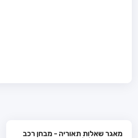
בחן טרקטור (1)
בחן רכב משא קל (C1)
בחן רכב משא כבד (C)
בחן רכב ציבורי (D)
בחן אופניים חשמליים (A3)
ס תאוריה
 תאוריה
ות
 קשר
מאגר שאלות תאוריה - מבחן רכב