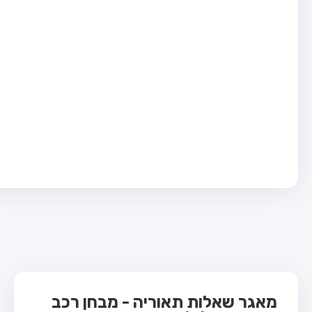
בחן טרקטור (1)
בחן רכב משא קל (C1)
בחן רכב משא כבד (C)
בחן רכב ציבורי (D)
בחן אופניים חשמליים (A3)
ס תאוריה
 תאוריה
ות
 קשר
מאגר שאלות תאוריה - מבחן רכב