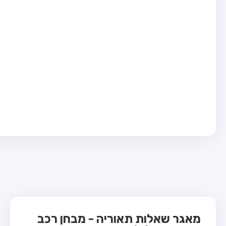
בחן טרקטור (1)
בחן רכב משא קל (C1)
בחן רכב משא כבד (C)
בחן רכב ציבורי (D)
בחן אופניים חשמליים (A3)
ס תאוריה
 תאוריה
ות
 קשר
מאגר שאלות תאוריה - מבחן רכב