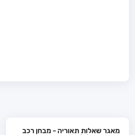
בחן טרקטור (1)
בחן רכב משא קל (C1)
בחן רכב משא כבד (C)
בחן רכב ציבורי (D)
בחן אופניים חשמליים (A3)
ס תאוריה
 תאוריה
ות
 קשר
מאגר שאלות תאוריה - מבחן רכב