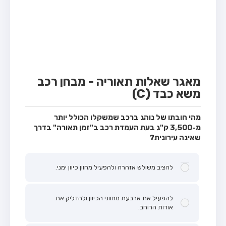
מבחן טרקטור (1)
מבחן רכב משא קל (C1)
מבחן רכב משא כבד (C)
מבחן רכב ציבורי (D)
מבחן אופניים חשמליים (A3)
מאגר שאלות תאוריה - מבחן רכב
משא כבד (C)
קורס תאוריה
ספר תאוריה
מהי חובתו של נוהג ברכב שמשקלו הכולל יותר
מ-3,500 ק"ג בעת העמדת רכב ב"זמן תאורה" בדרך
אודות
שאינה עירונית?
צור קשר
להציב משולש אזהרה ולהפעיל מחוון כיוון ימני.
להפעיל את ארבעת מחווני הכיוון ולהדליק את
אורות הרוחב.