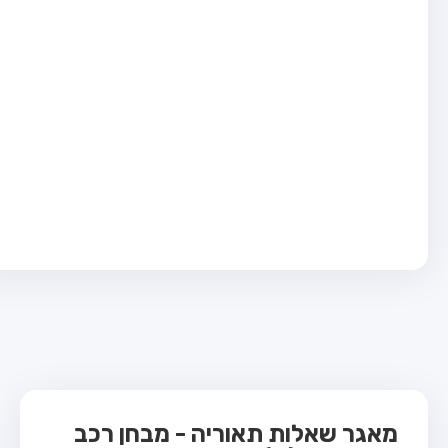
בחן טרקטור (1)
בחן רכב משא קל (C1)
בחן רכב משא כבד (C)
בחן רכב ציבורי (D)
בחן אופניים חשמליים (A3)
ס תאוריה
 תאוריה
ות
 קשר
מאגר שאלות תאוריה - מבחן רכב