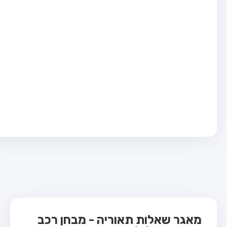
בחן טרקטור (1)
בחן רכב משא קל (C1)
בחן רכב משא כבד (C)
בחן רכב ציבורי (D)
בחן אופניים חשמליים (A3)
ס תאוריה
 תאוריה
ות
 קשר
מאגר שאלות תאוריה - מבחן רכב