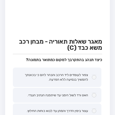
מבחן טרקטור (1)
מבחן רכב משא קל (C1)
מבחן רכב משא כבד (C)
מבחן רכב ציבורי (D)
מבחן אופניים חשמליים (A3)
מאגר שאלות תאוריה - מבחן רכב
משא כבד (C)
קורס תאוריה
ספר תאוריה
כיצד תנהג בהתקרבך למקום כמתואר בתמונה?
אודות
צפור לעומדים ליד הרכב והבהר להם כי בכוונתך
צור קשר
להמשיך בנסיעה ללא הפרעה.
האט ורד לשול הימני עד שיתפנה הנתיב הנגדי.
עצור בימין הדרך והמתן עד לבוא כוחות החילוץ.