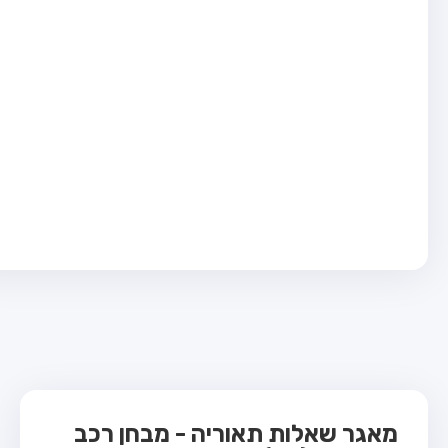
בחן טרקטור (1)
בחן רכב משא קל (C1)
בחן רכב משא כבד (C)
בחן רכב ציבורי (D)
בחן אופניים חשמליים (A3)
ס תאוריה
 תאוריה
ות
 קשר
מאגר שאלות תאוריה - מבחן רכב