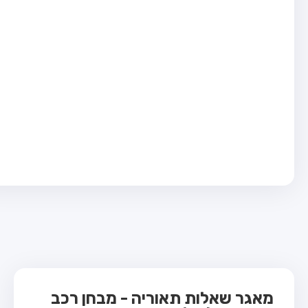
בחן טרקטור (1)
בחן רכב משא קל (C1)
בחן רכב משא כבד (C)
בחן רכב ציבורי (D)
בחן אופניים חשמליים (A3)
ס תאוריה
 תאוריה
ות
 קשר
מאגר שאלות תאוריה - מבחן רכב