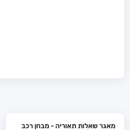
בחן טרקטור (1)
בחן רכב משא קל (C1)
בחן רכב משא כבד (C)
בחן רכב ציבורי (D)
בחן אופניים חשמליים (A3)
ס תאוריה
 תאוריה
ות
 קשר
מאגר שאלות תאוריה - מבחן רכב