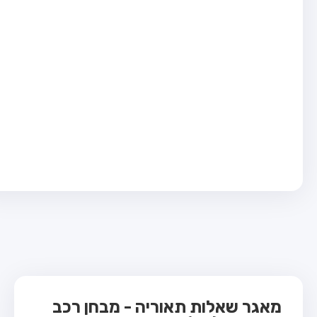
בחן טרקטור (1)
בחן רכב משא קל (C1)
בחן רכב משא כבד (C)
בחן רכב ציבורי (D)
בחן אופניים חשמליים (A3)
ס תאוריה
 תאוריה
ות
 קשר
מאגר שאלות תאוריה - מבחן רכב